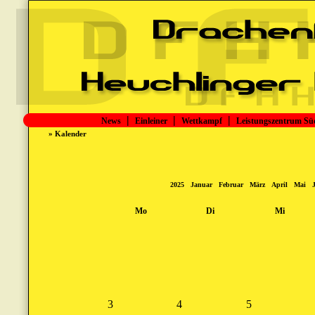
|
|
|
News
Einleiner
Wettkampf
Leistungszentrum Sü
» Kalender
2025
Januar
Februar
März
April
Mai
Mo
Di
Mi
3
4
5